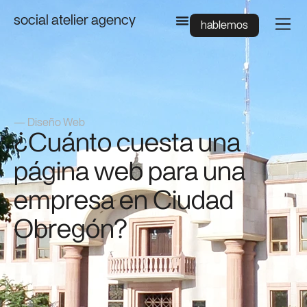
social atelier agency
hablemos
—
Diseño Web
¿Cuánto cuesta una
página web para una
empresa en Ciudad
Obregón?