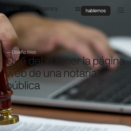
social atelier agency
hablemos
—
Diseño Web
Qué debe tener la página
web de una notaría
pública