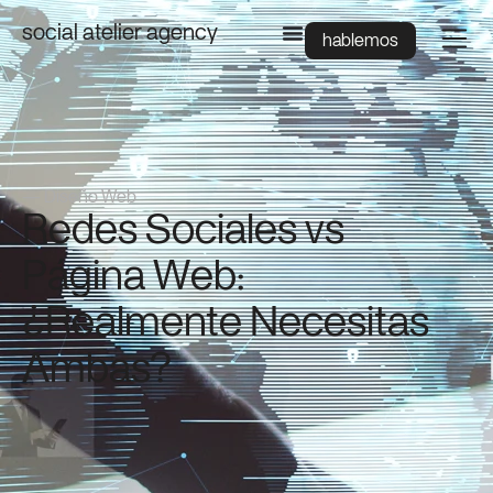
social atelier agency
hablemos
—
Diseño Web
Redes Sociales vs
Página Web:
¿Realmente Necesitas
Ambas?