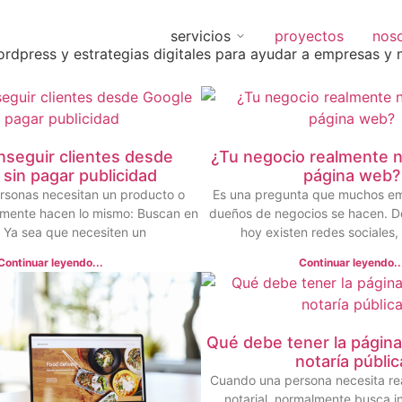
servicios
proyectos
nos
ordpress y estrategias digitales para ayudar a empresas y n
seguir clientes desde
¿Tu negocio realmente n
sin pagar publicidad
página web?
rsonas necesitan un producto o
Es una pregunta que muchos e
almente hacen lo mismo: Buscan en
dueños de negocios se hacen. D
 Ya sea que necesiten un
hoy existen redes sociales, 
Continuar leyendo...
Continuar leyendo..
Qué debe tener la págin
notaría públic
Cuando una persona necesita rea
notarial, normalmente busca i