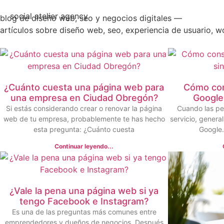
social atelier agency
blog de diseño web, seo y negocios digitales —
artículos sobre diseño web, seo, experiencia de usuario, w
¿Cuánto cuesta una página web para
Cómo con
una empresa en Ciudad Obregón?
Google 
Si estás considerando crear o renovar la página
Cuando las pe
web de tu empresa, probablemente te has hecho
servicio, gener
esta pregunta: ¿Cuánto cuesta
Google.
Continuar leyendo...
¿Vale la pena una página web si ya
tengo Facebook e Instagram?
Es una de las preguntas más comunes entre
emprendedores y dueños de negocios. Después