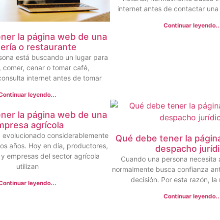
internet antes de contactar una 
Continuar leyendo..
ner la página web de una
ería o restaurante
ona está buscando un lugar para
 comer, cenar o tomar café,
onsulta internet antes de tomar
Continuar leyendo...
ner la página web de una
mpresa agrícola
ha evolucionado considerablemente
Qué debe tener la págin
mos años. Hoy en día, productores,
despacho juríd
s y empresas del sector agrícola
Cuando una persona necesita a
utilizan
normalmente busca confianza an
decisión. Por esta razón, la
Continuar leyendo...
Continuar leyendo..