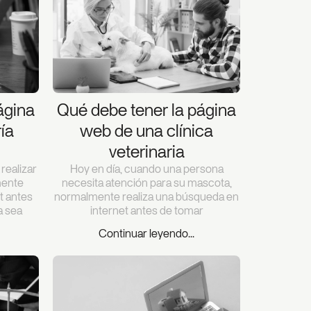
ágina
Qué debe tener la página
ía
web de una clínica
veterinaria
realizar
Hoy en día, cuando una persona
mente
necesita atención para su mascota,
t antes
normalmente realiza una búsqueda en
a sea
internet antes de tomar
Continuar leyendo...