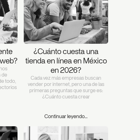
ente
¿Cuánto cuesta una
 web?
tienda en línea en México
hos
en 2026?
 de
Cada vez más empresas buscan
e todo,
vender por internet, pero una de las
ectorios
primeras preguntas que surge es:
¿Cuánto cuesta crear
Continuar leyendo...