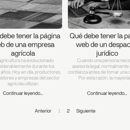
debe tener la página
Qué debe tener la p
b de una empresa
web de un despa
agrícola
jurídico
agricultura ha evolucionado
Cuando una persona nece
siderablemente durante los
asesoría legal, normalmente
 años. Hoy en día, productores,
confianza antes de tomar una d
buidores y empresas del sector
Por esta razón, la mayoría
agrícola utilizan
Continuar leyendo...
Continuar leyendo...
Anterior
1
2
Siguiente