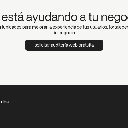
b está ayudando a tu nego
ortunidades para mejorar la experiencia de tus usuarios, fortalece
de negocio.
solicitar auditoría web gratuita
arriba