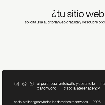
¿tu sitio we
solicita una auditoría web gratuita y descubre op
airport neue font
diseño y desarrollo
ir 
x aitor.work
x social atelier agency
social atelier agency
todos los derechos reservados — 2026