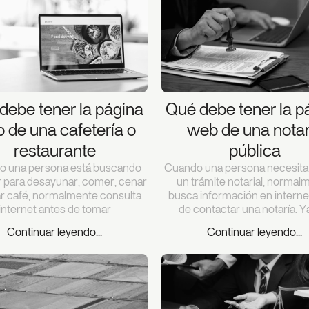
debe tener la página
Qué debe tener la p
 de una cafetería o
web de una notar
restaurante
pública
o una persona está buscando
Cuando una persona necesita 
r para desayunar, comer, cenar
un trámite notarial, normal
r café, normalmente consulta
busca información en interne
internet antes de tomar
de contactar una notaría. Y
Continuar leyendo...
Continuar leyendo...