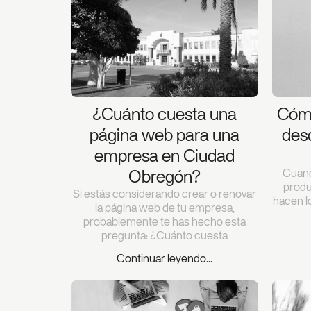
¿Cuánto cuesta una
Cómo
página web para una
des
empresa en Ciudad
Cuand
Obregón?
produ
Si estás considerando crear o renovar
hacen l
la página web de tu empresa,
probablemente te has hecho esta
pregunta: ¿Cuánto cuesta
Continuar leyendo...