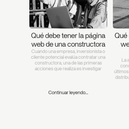
Qué debe tener la página
Qué 
web de una constructora
we
Cuando una empresa, inversionista o
cliente potencial evalúa contratar una
La 
constructora, una de las primeras
con
acciones que realiza es investigar
últimos
distri
Continuar leyendo...