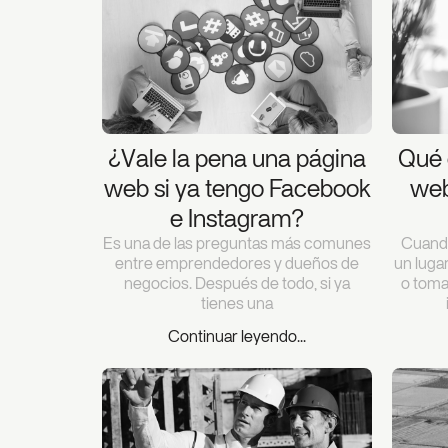
¿Vale la pena una página
Qué 
web si ya tengo Facebook
web
e Instagram?
Es una de las preguntas más comunes
Cuand
entre emprendedores y dueños de
un luga
negocios. Después de todo, si ya
o toma
tienes una
Continuar leyendo...