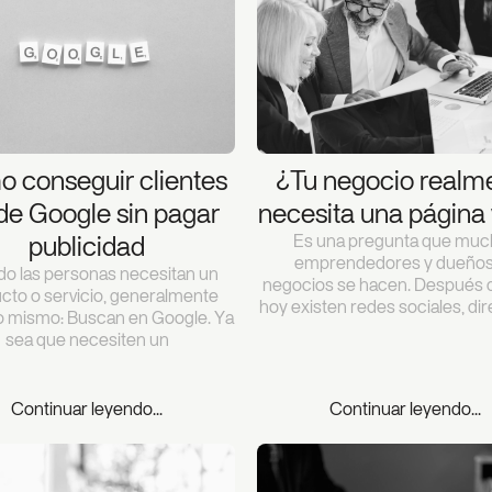
 conseguir clientes
¿Tu negocio realm
de Google sin pagar
necesita una página
Es una pregunta que muc
publicidad
emprendedores y dueños
o las personas necesitan un
negocios se hacen. Después d
cto o servicio, generalmente
hoy existen redes sociales, dir
o mismo: Buscan en Google. Ya
sea que necesiten un
Continuar leyendo...
Continuar leyendo...