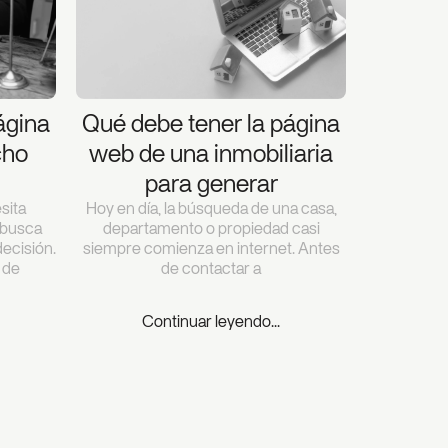
ágina
Qué debe tener la página
cho
web de una inmobiliaria
para generar
sita
Hoy en día, la búsqueda de una casa,
 busca
departamento o propiedad casi
ecisión.
siempre comienza en internet. Antes
 de
de contactar a
Continuar leyendo...